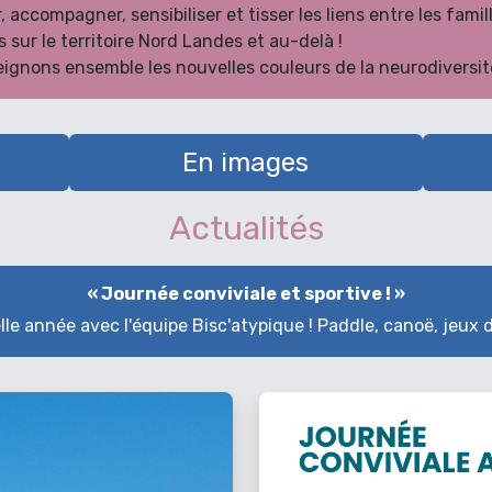
accompagner, sensibiliser et tisser les liens entre les famill
s sur le territoire Nord Landes et au-delà !
ignons ensemble les nouvelles couleurs de la neurodiversité
En images
Actualités
« Journée conviviale et sportive ! »
le année avec l'équipe Bisc'atypique ! Paddle, canoë, jeux de