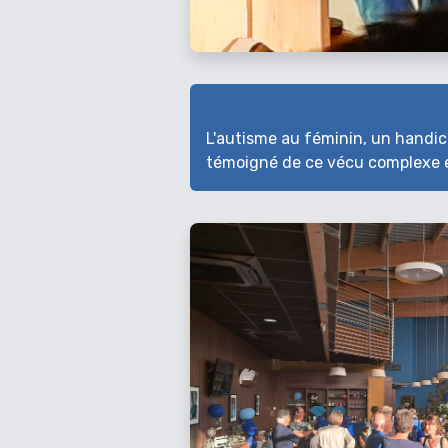
L'autisme au féminin, un handic
témoigné de ce vécu complexe e