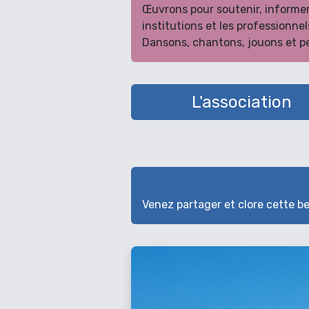
Œuvrons pour soutenir, informer, 
institutions et les professionnel
Dansons, chantons, jouons et pe
L'association
Venez partager et clore cette bel