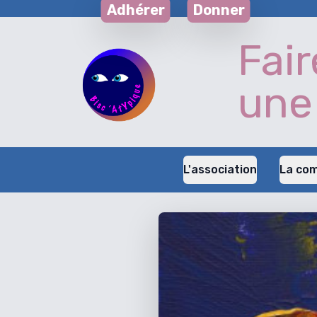
Adhérer
Donner
Fair
une
L'association
La co