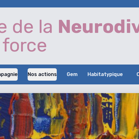
e de la
Neurodiv
 force
mpagnie
Nos actions
Gem
Habitatypique