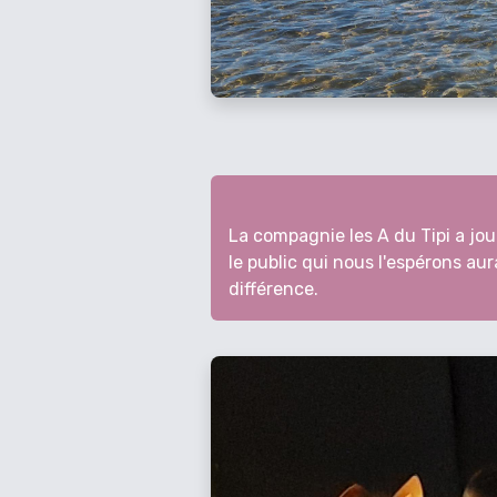
La compagnie les A du Tipi a jo
le public qui nous l'espérons au
différence.