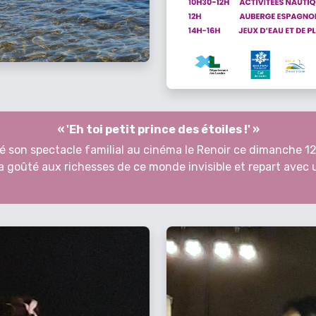
« 'Eh toi petit prince des étoiles !' »
ué son spectacle familial au cinéma le Renoir ce dimanche 12
ra goûté aux richesses de ce monde invisible et repart avec