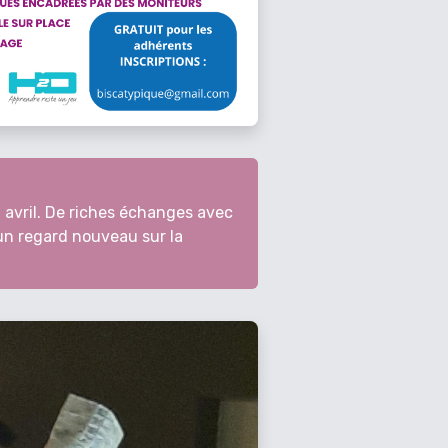
 avril. De riches échanges avec
 un regard nouveau sur la